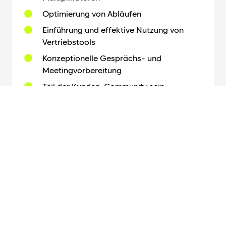
Optimierung von Abläufen
Einführung und effektive Nutzung von
Vertriebstools
Konzeptionelle Gesprächs- und
Meetingvorbereitung
Teil der Kunden-Community sein
Das Ergebnis
Mehr Zeit für wertschöpfende Vertriebsarbeit,
höhere Abschlussquoten und geringerer
administrativer Aufwand.