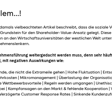
blem…!
damals vielbeachteten Artikel beschreibt, dass die soziale
r Grundstein für den Shareholder-Value-Ansatz gelegt. Dies
n an den Wirtschaftsuniversitäten der westlichen Welt unter
nehmenslenkern.
nehmensführung weitergedacht werden muss, denn sehr häufi
l, mit negativen Auswirkungen wie:
de, die nicht die Extrameile gehen | Hohe Fluktuation | En
hrkosten | Mikromanagement | Überlastung der Organisation
de Wettbewerbsvorteile | Regeln werden umgangen | Unethisch
ei | Kampfansagen an den Markt & fehlende Kooperation | 
 Verzögerte Customer Response Rates | Sinkende Kundenzufrie